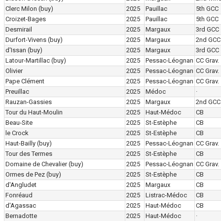
Clerc Milon
(buy)
2025
Pauillac
5th GCC
Croizet-Bages
2025
Pauillac
5th GCC
Desmirail
2025
Margaux
3rd GCC
Durfort-Vivens
(buy)
2025
Margaux
2nd GCC
d'Issan
(buy)
2025
Margaux
3rd GCC
Latour-Martillac
(buy)
2025
Pessac-Léognan
CC Grav.
Olivier
2025
Pessac-Léognan
CC Grav.
Pape Clément
2025
Pessac-Léognan
CC Grav.
Preuillac
2025
Médoc
·
Rauzan-Gassies
2025
Margaux
2nd GCC
Tour du Haut-Moulin
2025
Haut-Médoc
CB
Beau-Site
2025
St-Estèphe
CB
le Crock
2025
St-Estèphe
CB
Haut-Bailly
(buy)
2025
Pessac-Léognan
CC Grav.
Tour des Termes
2025
St-Estèphe
CB
Domaine de Chevalier
(buy)
2025
Pessac-Léognan
CC Grav.
Ormes de Pez
(buy)
2025
St-Estèphe
CB
d'Angludet
2025
Margaux
CB
Fonréaud
2025
Listrac-Médoc
CB
d'Agassac
2025
Haut-Médoc
CB
Bernadotte
2025
Haut-Médoc
·