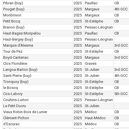
Pibran
(buy)
2025
Pauillac
CB
Pouget
(buy)
2025
Margaux
4th GCC
Monbrison
2025
Margaux
CB
Petit Bocq
2025
St-Estèphe
CB
Branon
(buy)
2025
Pessac-Léognan
·
Haut-Bages Monpelou
2025
Pauillac
CB
Haut-Bergey
(buy)
2025
Pessac-Léognan
·
Marquis d'Alesme
2025
Margaux
3rd GCC
Tour de Pez
2025
St-Estèphe
CB
Boyd-Cantenac
2025
Margaux
3rd GCC
Clos Floridène
2025
Graves
·
Langoa-Barton
(buy)
2025
St-Julien
3rd GCC
Saint-Pierre
(buy)
2025
St-Julien
4th GCC
Tronquoy
(buy)
2025
St-Estèphe
CB
le Boscq
2025
St-Estèphe
CB
Cos-Labory
2025
St-Estèphe
5th GCC
Couhins-Lurton
2025
Pessac-Léognan
·
Le Petit Ducru
2025
St-Julien
·
Vieux Robin Bois de Lunier
2025
Médoc
CB
Clément-Pichon
2025
Haut-Médoc
CB
d'Escurac
2025
Médoc
CB