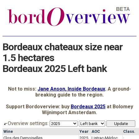
Bordeaux chateaux size near
1.5 hectares
Bordeaux 2025 Left bank
Not to miss:
Jane Anson, Inside Bordeaux
. A ground-
breaking guide to the region.
Support Bordoverview: buy
Bordeaux 2025
at Bolomey
Wijnimport Amsterdam.
Overview settings:
Wine
Year
AOC
Class.
Clos des Demoiselles
2025
Listrac-Médoc
·