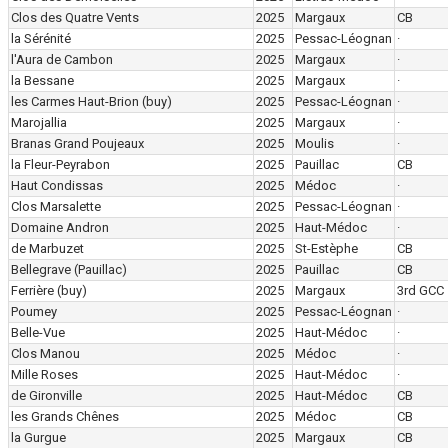
Clos des Quatre Vents
2025
Margaux
CB
la Sérénité
2025
Pessac-Léognan
·
l'Aura de Cambon
2025
Margaux
·
la Bessane
2025
Margaux
·
les Carmes Haut-Brion
(buy)
2025
Pessac-Léognan
·
Marojallia
2025
Margaux
·
Branas Grand Poujeaux
2025
Moulis
·
la Fleur-Peyrabon
2025
Pauillac
CB
Haut Condissas
2025
Médoc
·
Clos Marsalette
2025
Pessac-Léognan
·
Domaine Andron
2025
Haut-Médoc
·
de Marbuzet
2025
St-Estèphe
CB
Bellegrave (Pauillac)
2025
Pauillac
CB
Ferrière
(buy)
2025
Margaux
3rd GCC
Poumey
2025
Pessac-Léognan
·
Belle-Vue
2025
Haut-Médoc
·
Clos Manou
2025
Médoc
·
Mille Roses
2025
Haut-Médoc
·
de Gironville
2025
Haut-Médoc
CB
les Grands Chênes
2025
Médoc
CB
la Gurgue
2025
Margaux
CB