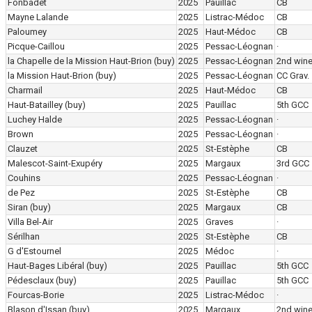
Fonbadet
2025
Pauillac
CB
Mayne Lalande
2025
Listrac-Médoc
CB
Paloumey
2025
Haut-Médoc
CB
Picque-Caillou
2025
Pessac-Léognan
·
la Chapelle de la Mission Haut-Brion
(buy)
2025
Pessac-Léognan
2nd win
la Mission Haut-Brion
(buy)
2025
Pessac-Léognan
CC Grav.
Charmail
2025
Haut-Médoc
CB
Haut-Batailley
(buy)
2025
Pauillac
5th GCC
Luchey Halde
2025
Pessac-Léognan
·
Brown
2025
Pessac-Léognan
·
Clauzet
2025
St-Estèphe
CB
Malescot-Saint-Exupéry
2025
Margaux
3rd GCC
Couhins
2025
Pessac-Léognan
·
de Pez
2025
St-Estèphe
CB
Siran
(buy)
2025
Margaux
CB
Villa Bel-Air
2025
Graves
·
Sérilhan
2025
St-Estèphe
CB
G d'Estournel
2025
Médoc
·
Haut-Bages Libéral
(buy)
2025
Pauillac
5th GCC
Pédesclaux
(buy)
2025
Pauillac
5th GCC
Fourcas-Borie
2025
Listrac-Médoc
·
Blason d'Issan
(buy)
2025
Margaux
2nd win