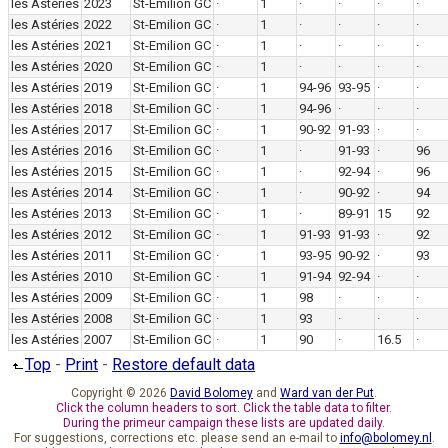
les Astéries
2023
St-Emilion GC
·
1
·
·
·
·
les Astéries
2022
St-Emilion GC
·
1
·
·
·
·
les Astéries
2021
St-Emilion GC
·
1
·
·
·
·
les Astéries
2020
St-Emilion GC
·
1
·
·
·
·
les Astéries
2019
St-Emilion GC
·
1
94-96
93-95
·
·
les Astéries
2018
St-Emilion GC
·
1
94-96
·
·
·
les Astéries
2017
St-Emilion GC
·
1
90-92
91-93
·
·
les Astéries
2016
St-Emilion GC
·
1
·
91-93
·
96
les Astéries
2015
St-Emilion GC
·
1
·
92-94
·
96
les Astéries
2014
St-Emilion GC
·
1
·
90-92
·
94
les Astéries
2013
St-Emilion GC
·
1
·
89-91
15
92
les Astéries
2012
St-Emilion GC
·
1
91-93
91-93
·
92
les Astéries
2011
St-Emilion GC
·
1
93-95
90-92
·
93
les Astéries
2010
St-Emilion GC
·
1
91-94
92-94
·
·
les Astéries
2009
St-Emilion GC
·
1
98
·
·
·
les Astéries
2008
St-Emilion GC
·
1
93
·
·
·
les Astéries
2007
St-Emilion GC
·
1
90
·
16.5
·
Top
-
Print
-
Restore default data
Copyright © 2026
David Bolomey
and
Ward van der Put
.
Click the column headers to sort. Click the table data to filter.
During the primeur campaign these lists are updated daily.
For suggestions, corrections etc. please send an e-mail to
info@bolomey.nl
.