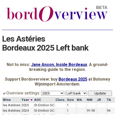
Les Astéries
Bordeaux 2025 Left bank
Not to miss:
Jane Anson, Inside Bordeaux
. A ground-
breaking guide to the region.
Support Bordoverview: buy
Bordeaux 2025
at Bolomey
Wijnimport Amsterdam.
Overview settings:
Wine
Year
AOC
Class.
Size
WA
NM
JR
TA
les Astéries
2025
St-Emilion GC
·
1
·
·
·
·
les Astéries
2024
St-Emilion GC
·
1
·
91-93
·
94