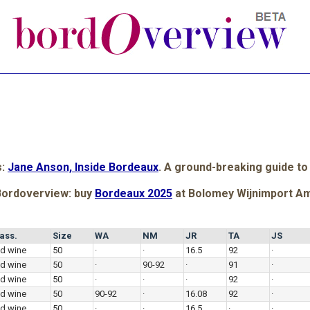
s:
Jane Anson, Inside Bordeaux
. A ground-breaking guide to
Bordoverview: buy
Bordeaux 2025
at Bolomey Wijnimport A
ass.
Size
WA
NM
JR
TA
JS
d wine
50
·
·
16.5
92
·
d wine
50
·
90-92
·
91
·
d wine
50
·
·
·
92
·
d wine
50
90-92
·
16.08
92
·
d wine
50
·
·
16.5
·
·