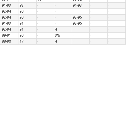
91-93
93
·
·
91-93
·
·
92-94
90
·
·
·
·
·
92-94
90
·
·
93-95
·
·
91-93
91
·
·
93-95
·
·
92-94
91
·
4
·
·
·
89-91
90
·
3½
·
·
·
88-90
17
·
4
·
·
·