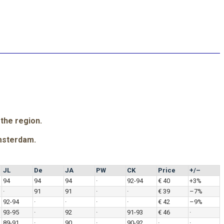
 the region.
msterdam.
JL
De
JA
PW
CK
Price
+/–
94
94
94
·
92-94
€ 40
+3%
·
91
91
·
·
€ 39
–7%
92-94
·
·
·
·
€ 42
–9%
93-95
·
92
·
91-93
€ 46
·
89-91
·
90
·
90-92
·
·