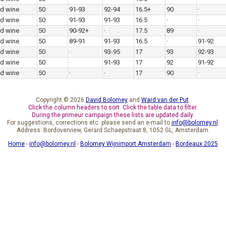
d wine
50
91-93
92-94
16.5+
90
·
d wine
50
91-93
91-93
16.5
·
·
d wine
50
90-92+
·
17.5
89
·
d wine
50
89-91
91-93
16.5
·
91-92
d wine
50
·
93-95
17
93
92-93
d wine
50
·
91-93
17
92
91-92
d wine
50
·
·
17
90
·
Copyright © 2026
David Bolomey
and
Ward van der Put
.
Click the column headers to sort. Click the table data to filter.
During the primeur campaign these lists are updated daily.
For suggestions, corrections etc. please send an e-mail to
info@bolomey.nl
.
Address: Bordoverview, Gerard Schaepstraat 8, 1052 GL, Amsterdam.
Home
-
info@bolomey.nl
-
Bolomey Wijnimport Amsterdam
-
Bordeaux 2025