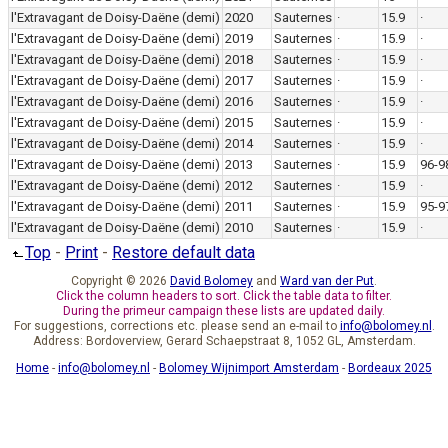
l'Extravagant de Doisy-Daëne (demi)
2020
Sauternes
·
15.9
·
l'Extravagant de Doisy-Daëne (demi)
2019
Sauternes
·
15.9
·
l'Extravagant de Doisy-Daëne (demi)
2018
Sauternes
·
15.9
·
l'Extravagant de Doisy-Daëne (demi)
2017
Sauternes
·
15.9
·
l'Extravagant de Doisy-Daëne (demi)
2016
Sauternes
·
15.9
·
l'Extravagant de Doisy-Daëne (demi)
2015
Sauternes
·
15.9
·
l'Extravagant de Doisy-Daëne (demi)
2014
Sauternes
·
15.9
·
l'Extravagant de Doisy-Daëne (demi)
2013
Sauternes
·
15.9
96-9
l'Extravagant de Doisy-Daëne (demi)
2012
Sauternes
·
15.9
·
l'Extravagant de Doisy-Daëne (demi)
2011
Sauternes
·
15.9
95-9
l'Extravagant de Doisy-Daëne (demi)
2010
Sauternes
·
15.9
·
Top
-
Print
-
Restore default data
Copyright © 2026
David Bolomey
and
Ward van der Put
.
Click the column headers to sort. Click the table data to filter.
During the primeur campaign these lists are updated daily.
For suggestions, corrections etc. please send an e-mail to
info@bolomey.nl
.
Address: Bordoverview, Gerard Schaepstraat 8, 1052 GL, Amsterdam.
Home
-
info@bolomey.nl
-
Bolomey Wijnimport Amsterdam
-
Bordeaux 2025