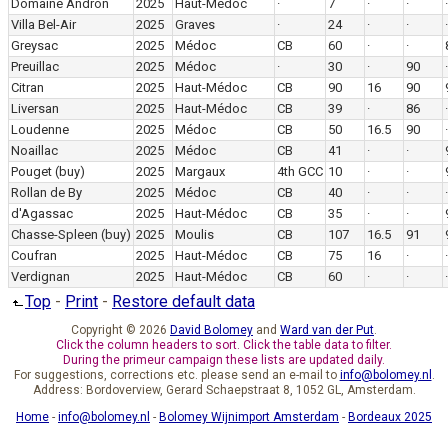
Domaine Andron
2025
Haut-Médoc
·
7
·
·
·
Villa Bel-Air
2025
Graves
·
24
·
·
·
Greysac
2025
Médoc
CB
60
·
·
Preuillac
2025
Médoc
·
30
·
90
·
Citran
2025
Haut-Médoc
CB
90
16
90
Liversan
2025
Haut-Médoc
CB
39
·
86
·
Loudenne
2025
Médoc
CB
50
16.5
90
·
Noaillac
2025
Médoc
CB
41
·
·
Pouget
(buy)
2025
Margaux
4th GCC
10
·
·
Rollan de By
2025
Médoc
CB
40
·
·
·
d'Agassac
2025
Haut-Médoc
CB
35
·
·
Chasse-Spleen
(buy)
2025
Moulis
CB
107
16.5
91
Coufran
2025
Haut-Médoc
CB
75
16
·
·
Verdignan
2025
Haut-Médoc
CB
60
·
·
·
Top
-
Print
-
Restore default data
Copyright © 2026
David Bolomey
and
Ward van der Put
.
Click the column headers to sort. Click the table data to filter.
During the primeur campaign these lists are updated daily.
For suggestions, corrections etc. please send an e-mail to
info@bolomey.nl
.
Address: Bordoverview, Gerard Schaepstraat 8, 1052 GL, Amsterdam.
Home
-
info@bolomey.nl
-
Bolomey Wijnimport Amsterdam
-
Bordeaux 2025