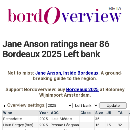
Jane Anson ratings near 86
Bordeaux 2025 Left bank
Not to miss:
Jane Anson, Inside Bordeaux
. A ground-
breaking guide to the region.
Support Bordoverview: buy
Bordeaux 2025
at Bolomey
Wijnimport Amsterdam.
Overview settings:
Wine
Year
AOC
Class.
Size
JR
TA
Bernadotte
2025
Haut-Médoc
·
35
·
·
·
Haut-Bergey
(buy)
2025
Pessac-Léognan
·
15
15
92
·