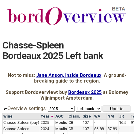
Chasse-Spleen
Bordeaux 2025 Left bank
Not to miss:
Jane Anson, Inside Bordeaux
. A ground-
breaking guide to the region.
Support Bordoverview: buy
Bordeaux 2025
at Bolomey
Wijnimport Amsterdam.
Overview settings:
Wine
Year
AOC
Class.
Size
WA
NM
JR
T
Chasse-Spleen
(buy)
2025
Moulis
CB
107
·
·
16.5
9
Chasse-Spleen
2024
Moulis
CB
107
86-88
87-89
·
·