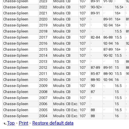
Chasse-Spleen
2023
Moulis
CB
107
89-91
91-93
·
9
Chasse-Spleen
2022
Moulis
CB
107
90-92+
·
16.5+
·
Chasse-Spleen
2021
Moulis
CB
107
89-91
·
16+
·
Chasse-Spleen
2020
Moulis
CB
107
·
89-91
16+
8
Chasse-Spleen
2019
Moulis
CB
107
·
92-94
16+
·
Chasse-Spleen
2018
Moulis
CB
107
·
·
15.5
8
Chasse-Spleen
2017
Moulis
CB
107
82-84
86-88
15.5
·
Chasse-Spleen
2016
Moulis
CB
107
·
92-94
16
9
Chasse-Spleen
2015
Moulis
CB
107
·
87-89
16+
·
Chasse-Spleen
2014
Moulis
CB
107
·
90-92
15.5
·
Chasse-Spleen
2013
Moulis
CB
107
·
·
15
8
Chasse-Spleen
2012
Moulis
CB
107
87-89
89-91
15
8
Chasse-Spleen
2011
Moulis
CB
107
85-87
88-90
15.5
9
Chasse-Spleen
2010
Moulis
CB
107
88-90
92-94
16
·
Chasse-Spleen
2009
Moulis
CB
107
90
·
16.5
·
Chasse-Spleen
2008
Moulis
CB
107
87
·
15
·
Chasse-Spleen
2007
Moulis
CB
107
·
·
15.5
·
Chasse-Spleen
2006
Moulis
CB Exc.
107
·
·
15
·
Chasse-Spleen
2005
Moulis
CB Exc.
107
88
·
16.5
·
Chasse-Spleen
2004
Moulis
CB Exc.
107
88
·
16
·
Top
-
Print
-
Restore default data