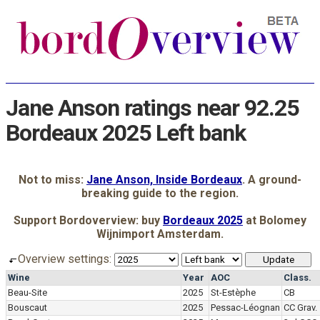
Jane Anson ratings near 92.25
Bordeaux 2025 Left bank
Not to miss:
Jane Anson, Inside Bordeaux
. A ground-
breaking guide to the region.
Support Bordoverview: buy
Bordeaux 2025
at Bolomey
Wijnimport Amsterdam.
Overview settings:
Wine
Year
AOC
Class.
Beau-Site
2025
St-Estèphe
CB
Bouscaut
2025
Pessac-Léognan
CC Grav.