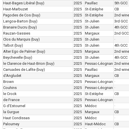
Haut-Bages Libéral
(buy)
2025
Pauillac
5th GCC
Haut-Marbuzet
2025
St-Estèphe
CB
Pagodes de Cos
(buy)
2025
St-Estèphe
2nd win
Langoa-Barton
(buy)
2025
St-Julien
3rd GCC
Branaire Ducru
(buy)
2025
St-Julien
4th GCC
Rauzan-Gassies
2025
Margaux
2nd GCC
Clos du Marquis
(buy)
2025
St-Julien
·
Talbot
(buy)
2025
St-Julien
4th GCC
Alter Ego de Palmer
(buy)
2025
Margaux
2nd win
Beychevelle
(buy)
2025
St-Julien
4th GCC
le Clarence de Haut-Brion
(buy)
2025
Pessac-Léognan
2nd win
Carruades de Lafite
(buy)
2025
Pauillac
2nd win
d'Angludet
2025
Margaux
CB
Brown
2025
Pessac-Léognan
·
Couhins
2025
Pessac-Léognan
·
le Crock
2025
St-Estèphe
CB
de France
2025
Pessac-Léognan
·
G d'Estournel
2025
Médoc
·
la Gurgue
2025
Margaux
CB
Haut Condissas
2025
Médoc
·
Paloumey
2025
Haut-Médoc
CB