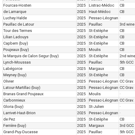
Fourcas-Hosten
2025
Listrac-Médoc
CB
de Lamarque
2025
Haut-Médoc
CB
Luchey Halde
2025
Pessac-Léognan
·
Pauillac de Latour
2025
Pauillac
3rd wine
Tour des Termes
2025
St-Estèphe
CB
Lilian Ladouys
2025
St-Estèphe
CB
Capbern
(buy)
2025
St-Estèphe
CB
Poujeaux
(buy)
2025
Moulis
CB
le Marquis de Calon Segur
(buy)
2025
St-Estèphe
2nd win
Lynch-Moussas
2025
Pauillac
5th GCC
Labégorce
2025
Margaux
CB
Meyney
(buy)
2025
St-Estèphe
CB
Olivier
2025
Pessac-Léognan
CC Grav.
Latour-Martillac
(buy)
2025
Pessac-Léognan
CC Grav.
Branas Grand Poujeaux
2025
Moulis
·
Carbonnieux
2025
Pessac-Léognan
CC Grav.
Gloria
(buy)
2025
St-Julien
·
Larrivet-Haut-Brion
2025
Pessac-Léognan
·
de Pez
2025
St-Estèphe
CB
Ferrière
(buy)
2025
Margaux
3rd GCC
Grand-Puy-Ducasse
2025
Pauillac
5th GCC