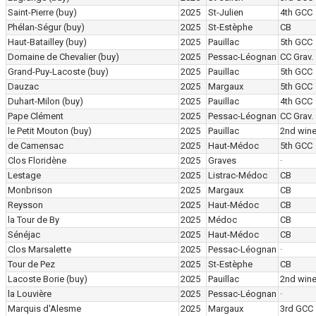
Saint-Pierre
(buy)
2025
St-Julien
4th GCC
Phélan-Ségur
(buy)
2025
St-Estèphe
CB
Haut-Batailley
(buy)
2025
Pauillac
5th GCC
Domaine de Chevalier
(buy)
2025
Pessac-Léognan
CC Grav.
Grand-Puy-Lacoste
(buy)
2025
Pauillac
5th GCC
Dauzac
2025
Margaux
5th GCC
Duhart-Milon
(buy)
2025
Pauillac
4th GCC
Pape Clément
2025
Pessac-Léognan
CC Grav.
le Petit Mouton
(buy)
2025
Pauillac
2nd win
de Camensac
2025
Haut-Médoc
5th GCC
Clos Floridène
2025
Graves
·
Lestage
2025
Listrac-Médoc
CB
Monbrison
2025
Margaux
CB
Reysson
2025
Haut-Médoc
CB
la Tour de By
2025
Médoc
CB
Sénéjac
2025
Haut-Médoc
CB
Clos Marsalette
2025
Pessac-Léognan
·
Tour de Pez
2025
St-Estèphe
CB
Lacoste Borie
(buy)
2025
Pauillac
2nd win
la Louvière
2025
Pessac-Léognan
·
Marquis d'Alesme
2025
Margaux
3rd GCC