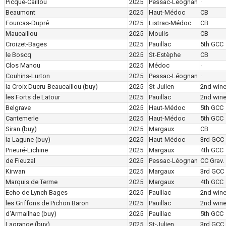
Picque-Caillou
2025
Pessac-Léognan
·
Beaumont
2025
Haut-Médoc
CB
Fourcas-Dupré
2025
Listrac-Médoc
CB
Maucaillou
2025
Moulis
CB
Croizet-Bages
2025
Pauillac
5th GCC
le Boscq
2025
St-Estèphe
CB
Clos Manou
2025
Médoc
·
Couhins-Lurton
2025
Pessac-Léognan
·
la Croix Ducru-Beaucaillou
(buy)
2025
St-Julien
2nd win
les Forts de Latour
2025
Pauillac
2nd win
Belgrave
2025
Haut-Médoc
5th GCC
Cantemerle
2025
Haut-Médoc
5th GCC
Siran
(buy)
2025
Margaux
CB
la Lagune
(buy)
2025
Haut-Médoc
3rd GCC
Prieuré-Lichine
2025
Margaux
4th GCC
de Fieuzal
2025
Pessac-Léognan
CC Grav.
Kirwan
2025
Margaux
3rd GCC
Marquis de Terme
2025
Margaux
4th GCC
Echo de Lynch Bages
2025
Pauillac
2nd win
les Griffons de Pichon Baron
2025
Pauillac
2nd win
d'Armailhac
(buy)
2025
Pauillac
5th GCC
Lagrange
(buy)
2025
St-Julien
3rd GCC