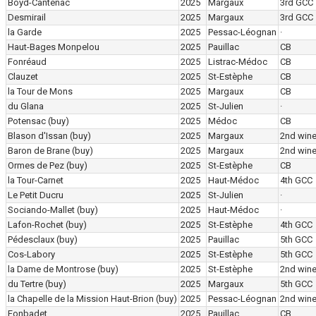
Boyd-Cantenac
2025
Margaux
3rd GCC
Desmirail
2025
Margaux
3rd GCC
la Garde
2025
Pessac-Léognan
·
Haut-Bages Monpelou
2025
Pauillac
CB
Fonréaud
2025
Listrac-Médoc
CB
Clauzet
2025
St-Estèphe
CB
la Tour de Mons
2025
Margaux
CB
du Glana
2025
St-Julien
·
Potensac
(buy)
2025
Médoc
CB
Blason d'Issan
(buy)
2025
Margaux
2nd win
Baron de Brane
(buy)
2025
Margaux
2nd win
Ormes de Pez
(buy)
2025
St-Estèphe
CB
la Tour-Carnet
2025
Haut-Médoc
4th GCC
Le Petit Ducru
2025
St-Julien
·
Sociando-Mallet
(buy)
2025
Haut-Médoc
·
Lafon-Rochet
(buy)
2025
St-Estèphe
4th GCC
Pédesclaux
(buy)
2025
Pauillac
5th GCC
Cos-Labory
2025
St-Estèphe
5th GCC
la Dame de Montrose
(buy)
2025
St-Estèphe
2nd win
du Tertre
(buy)
2025
Margaux
5th GCC
la Chapelle de la Mission Haut-Brion
(buy)
2025
Pessac-Léognan
2nd win
Fonbadet
2025
Pauillac
CB