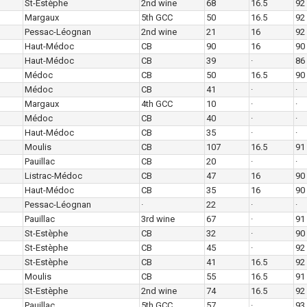
St-Estèphe
2nd wine
68
16.5
92
Margaux
5th GCC
50
16.5
92
Pessac-Léognan
2nd wine
21
16
92
Haut-Médoc
CB
90
16
90
Haut-Médoc
CB
39
·
86
Médoc
CB
50
16.5
90
Médoc
CB
41
·
·
Margaux
4th GCC
10
·
·
Médoc
CB
40
·
·
Haut-Médoc
CB
35
·
·
Moulis
CB
107
16.5
91
Pauillac
CB
20
·
·
Listrac-Médoc
CB
47
16
90
Haut-Médoc
CB
35
16
90
Pessac-Léognan
·
22
·
·
Pauillac
3rd wine
67
·
91
St-Estèphe
CB
32
·
90
St-Estèphe
CB
45
·
92
St-Estèphe
CB
41
16.5
92
Moulis
CB
55
16.5
91
St-Estèphe
2nd wine
74
16.5
92
Pauillac
5th GCC
57
·
93