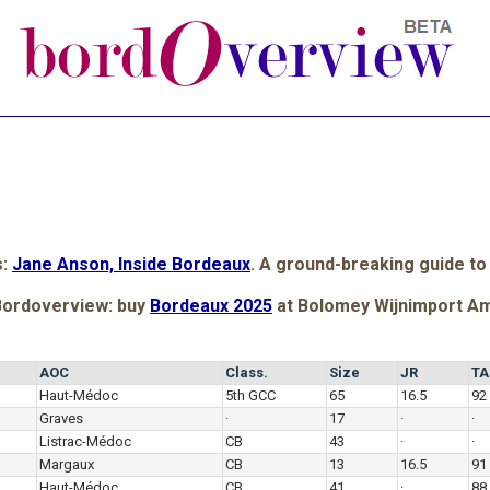
s:
Jane Anson, Inside Bordeaux
. A ground-breaking guide to
Bordoverview: buy
Bordeaux 2025
at Bolomey Wijnimport A
r
AOC
Class.
Size
JR
TA
Haut-Médoc
5th GCC
65
16.5
92
Graves
·
17
·
·
Listrac-Médoc
CB
43
·
·
Margaux
CB
13
16.5
91
Haut-Médoc
CB
41
·
88