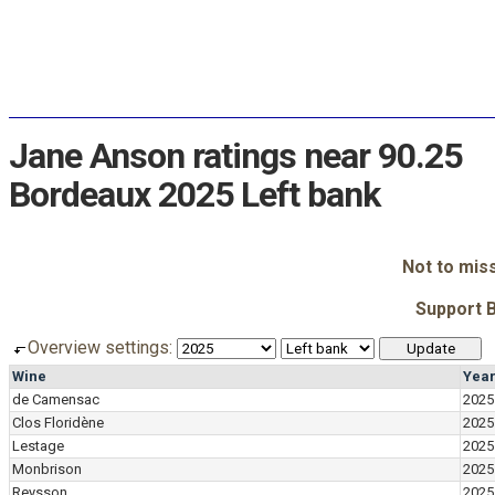
Jane Anson ratings near 90.25
Bordeaux 2025 Left bank
Not to mis
Support 
Overview settings:
Wine
Yea
de Camensac
2025
Clos Floridène
2025
Lestage
2025
Monbrison
2025
Reysson
2025