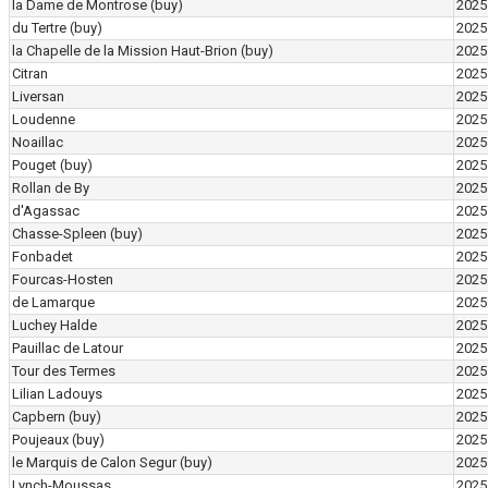
la Dame de Montrose
(buy)
2025
du Tertre
(buy)
2025
la Chapelle de la Mission Haut-Brion
(buy)
2025
Citran
2025
Liversan
2025
Loudenne
2025
Noaillac
2025
Pouget
(buy)
2025
Rollan de By
2025
d'Agassac
2025
Chasse-Spleen
(buy)
2025
Fonbadet
2025
Fourcas-Hosten
2025
de Lamarque
2025
Luchey Halde
2025
Pauillac de Latour
2025
Tour des Termes
2025
Lilian Ladouys
2025
Capbern
(buy)
2025
Poujeaux
(buy)
2025
le Marquis de Calon Segur
(buy)
2025
Lynch-Moussas
2025