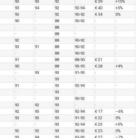
93
93
92
·
€ 39
+15%
93
94
92
92-94
€ 40
+5%
93
·
92
90-92
€ 54
0%
90
·
88
90-92
·
·
·
·
88
·
·
·
·
·
88
·
·
·
92
·
88
90-92
·
·
93
91
88
90-92
·
·
·
·
88
90-92
·
·
91
·
88
88-90
€ 21
·
90
·
88
93-95
€ 28
+4%
·
93
93
91-93
·
·
·
·
93
·
·
·
91
·
93
92-94
·
·
·
·
93
·
·
·
·
·
93
90-92
·
·
92
92
93
·
·
·
92
93
93
92-94
€ 17
–6%
93
93
93
91-93
€ 22
0%
·
·
93
92-94
€ 23
+5%
92
92
93
90-92
€ 25
0%
93
94
93
91-93
€ 27
–7%