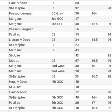
Haut-Médoc
CB
60
·
·
St-Estèphe
CB
32
·
91
Pessac-Léognan
CC Grav.
39
16+
·
Margaux
3rd GCC
17
·
·
Margaux
3rd GCC
30
15.5
91
Pessac-Léognan
·
56
·
·
Pauillac
CB
15
·
91
Listrac-Médoc
CB
34
15.5
91
St-Estèphe
CB
23
·
·
Margaux
CB
43
·
·
St-Julien
·
43
·
89
Médoc
CB
67
16.5
91
Margaux
2nd wine
30
16
91
Margaux
2nd wine
90
·
91
St-Estèphe
CB
33
16.5
92
Haut-Médoc
4th GCC
48
·
·
St-Julien
·
18
·
·
Haut-Médoc
·
72
·
92
St-Estèphe
4th GCC
40
16+
93
Pauillac
5th GCC
28
17
93
St-Estèphe
5th GCC
18
16.5
92