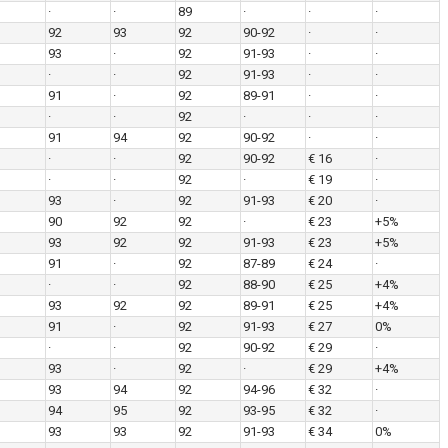
·
·
89
·
·
·
92
93
92
90-92
·
·
93
·
92
91-93
·
·
·
·
92
91-93
·
·
91
·
92
89-91
·
·
·
·
92
·
·
·
91
94
92
90-92
·
·
·
·
92
90-92
€ 16
·
·
·
92
·
€ 19
·
93
·
92
91-93
€ 20
·
90
92
92
·
€ 23
+5%
93
92
92
91-93
€ 23
+5%
91
·
92
87-89
€ 24
·
·
·
92
88-90
€ 25
+4%
93
92
92
89-91
€ 25
+4%
91
·
92
91-93
€ 27
0%
·
·
92
90-92
€ 29
·
93
·
92
·
€ 29
+4%
93
94
92
94-96
€ 32
·
94
95
92
93-95
€ 32
·
93
93
92
91-93
€ 34
0%