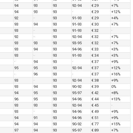
94
93
93
92-94
€ 29
+7%
94
93
93
·
€ 29
+12%
92
·
93
91-93
€ 29
+4%
93
94
93
91-93
€ 30
+7%
93
·
93
91-93
€ 32
·
92
·
93
92-94
€ 32
+7%
93
93
93
93-95
€ 32
+7%
93
94
93
94-96
€ 33
+3%
93
·
93
91-93
€ 34
+3%
·
94
93
·
€ 37
+9%
95
95
93
92-94
€ 37
+12%
·
96
93
·
€ 37
+16%
93
·
93
92-94
€ 38
+9%
93
94
93
90-92
€ 39
0%
94
95
93
95-97
€ 42
+8%
96
95
93
94-96
€ 44
+13%
93
93
93
92-94
€ 45
·
93
·
93
94-96
€ 49
+9%
94
91
93
94-96
€ 51
+9%
94
94
93
90-92
€ 77
+15%
97
94
93
95-97
€ 89
+7%