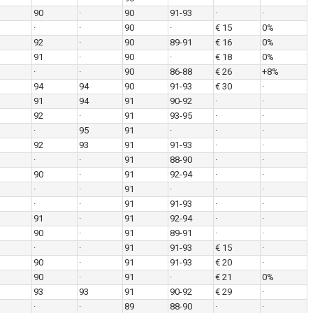
90
·
90
91-93
·
·
·
·
90
·
€ 15
0%
92
·
90
89-91
€ 16
0%
91
·
90
·
€ 18
0%
·
·
90
86-88
€ 26
+8%
94
94
90
91-93
€ 30
·
91
94
91
90-92
·
·
92
·
91
93-95
·
·
·
95
91
·
·
·
92
93
91
91-93
·
·
·
·
91
88-90
·
·
90
·
91
92-94
·
·
·
·
91
·
·
·
·
·
91
91-93
·
·
91
·
91
92-94
·
·
90
·
91
89-91
·
·
·
·
91
91-93
€ 15
·
90
·
91
91-93
€ 20
·
90
·
91
·
€ 21
0%
93
93
91
90-92
€ 29
·
·
·
89
88-90
·
·