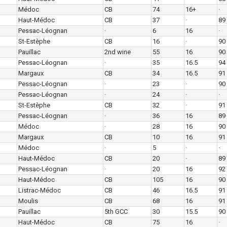
Médoc
CB
74
16+
·
Haut-Médoc
CB
37
·
89
Pessac-Léognan
·
6
16
·
St-Estèphe
CB
16
·
90
Pauillac
2nd wine
55
16
90
Pessac-Léognan
·
35
16.5
94
Margaux
CB
34
16.5
91
Pessac-Léognan
·
23
·
90
Pessac-Léognan
·
24
·
·
St-Estèphe
CB
32
·
91
Pessac-Léognan
·
36
16
89
Médoc
·
28
16
90
Margaux
CB
10
16
91
Médoc
·
5
·
·
Haut-Médoc
CB
20
·
89
Pessac-Léognan
·
20
16
92
Haut-Médoc
CB
105
16
90
Listrac-Médoc
CB
46
16.5
91
Moulis
CB
68
16
91
Pauillac
5th GCC
30
15.5
90
Haut-Médoc
CB
75
16
·