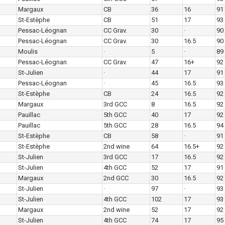
Margaux
CB
36
16
91
St-Estèphe
CB
51
17
93
Pessac-Léognan
CC Grav.
30
·
90
Pessac-Léognan
CC Grav.
30
16.5
90
Moulis
·
5
·
89
Pessac-Léognan
CC Grav.
47
16+
92
St-Julien
·
44
17
91
Pessac-Léognan
·
45
16.5
93
St-Estèphe
CB
24
16.5
92
Margaux
3rd GCC
8
16.5
92
Pauillac
5th GCC
40
17
92
Pauillac
5th GCC
28
16.5
94
St-Estèphe
CB
58
·
91
St-Estèphe
2nd wine
64
16.5+
92
St-Julien
3rd GCC
17
16.5
92
St-Julien
4th GCC
52
17
91
Margaux
2nd GCC
30
16.5
92
St-Julien
·
97
·
93
St-Julien
4th GCC
102
17
93
Margaux
2nd wine
52
17
92
St-Julien
4th GCC
74
17
95