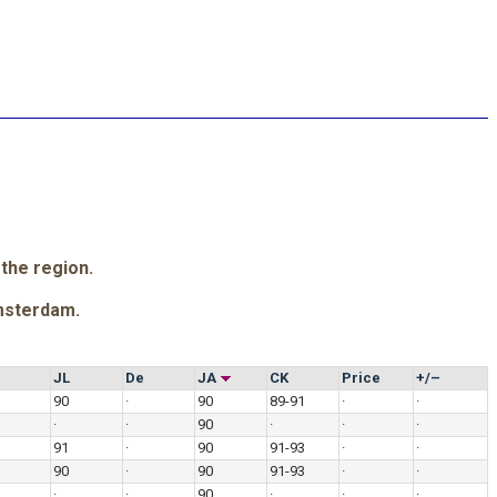
 the region.
msterdam.
JL
De
JA
CK
Price
+/–
90
·
90
89-91
·
·
·
·
90
·
·
·
91
·
90
91-93
·
·
90
·
90
91-93
·
·
·
·
90
·
·
·