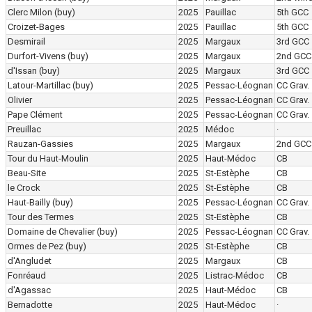
Clerc Milon
(buy)
2025
Pauillac
5th GCC
Croizet-Bages
2025
Pauillac
5th GCC
Desmirail
2025
Margaux
3rd GCC
Durfort-Vivens
(buy)
2025
Margaux
2nd GCC
d'Issan
(buy)
2025
Margaux
3rd GCC
Latour-Martillac
(buy)
2025
Pessac-Léognan
CC Grav.
Olivier
2025
Pessac-Léognan
CC Grav.
Pape Clément
2025
Pessac-Léognan
CC Grav.
Preuillac
2025
Médoc
·
Rauzan-Gassies
2025
Margaux
2nd GCC
Tour du Haut-Moulin
2025
Haut-Médoc
CB
Beau-Site
2025
St-Estèphe
CB
le Crock
2025
St-Estèphe
CB
Haut-Bailly
(buy)
2025
Pessac-Léognan
CC Grav.
Tour des Termes
2025
St-Estèphe
CB
Domaine de Chevalier
(buy)
2025
Pessac-Léognan
CC Grav.
Ormes de Pez
(buy)
2025
St-Estèphe
CB
d'Angludet
2025
Margaux
CB
Fonréaud
2025
Listrac-Médoc
CB
d'Agassac
2025
Haut-Médoc
CB
Bernadotte
2025
Haut-Médoc
·