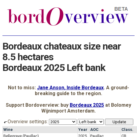
Bordeaux chateaux size near
8.5 hectares
Bordeaux 2025 Left bank
Not to miss:
Jane Anson, Inside Bordeaux
. A ground-
breaking guide to the region.
Support Bordoverview: buy
Bordeaux 2025
at Bolomey
Wijnimport Amsterdam.
Overview settings:
Wine
Year
AOC
Class.
Bellegrave (Pauillac)
2025
Pauillac
CB