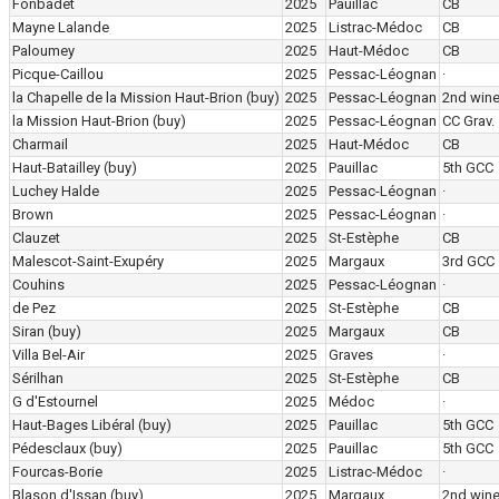
Fonbadet
2025
Pauillac
CB
Mayne Lalande
2025
Listrac-Médoc
CB
Paloumey
2025
Haut-Médoc
CB
Picque-Caillou
2025
Pessac-Léognan
·
la Chapelle de la Mission Haut-Brion
(buy)
2025
Pessac-Léognan
2nd win
la Mission Haut-Brion
(buy)
2025
Pessac-Léognan
CC Grav.
Charmail
2025
Haut-Médoc
CB
Haut-Batailley
(buy)
2025
Pauillac
5th GCC
Luchey Halde
2025
Pessac-Léognan
·
Brown
2025
Pessac-Léognan
·
Clauzet
2025
St-Estèphe
CB
Malescot-Saint-Exupéry
2025
Margaux
3rd GCC
Couhins
2025
Pessac-Léognan
·
de Pez
2025
St-Estèphe
CB
Siran
(buy)
2025
Margaux
CB
Villa Bel-Air
2025
Graves
·
Sérilhan
2025
St-Estèphe
CB
G d'Estournel
2025
Médoc
·
Haut-Bages Libéral
(buy)
2025
Pauillac
5th GCC
Pédesclaux
(buy)
2025
Pauillac
5th GCC
Fourcas-Borie
2025
Listrac-Médoc
·
Blason d'Issan
(buy)
2025
Margaux
2nd win