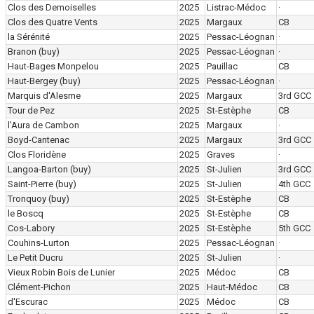
Clos des Demoiselles
2025
Listrac-Médoc
·
Clos des Quatre Vents
2025
Margaux
CB
la Sérénité
2025
Pessac-Léognan
·
Branon
(buy)
2025
Pessac-Léognan
·
Haut-Bages Monpelou
2025
Pauillac
CB
Haut-Bergey
(buy)
2025
Pessac-Léognan
·
Marquis d'Alesme
2025
Margaux
3rd GCC
Tour de Pez
2025
St-Estèphe
CB
l'Aura de Cambon
2025
Margaux
·
Boyd-Cantenac
2025
Margaux
3rd GCC
Clos Floridène
2025
Graves
·
Langoa-Barton
(buy)
2025
St-Julien
3rd GCC
Saint-Pierre
(buy)
2025
St-Julien
4th GCC
Tronquoy
(buy)
2025
St-Estèphe
CB
le Boscq
2025
St-Estèphe
CB
Cos-Labory
2025
St-Estèphe
5th GCC
Couhins-Lurton
2025
Pessac-Léognan
·
Le Petit Ducru
2025
St-Julien
·
Vieux Robin Bois de Lunier
2025
Médoc
CB
Clément-Pichon
2025
Haut-Médoc
CB
d'Escurac
2025
Médoc
CB