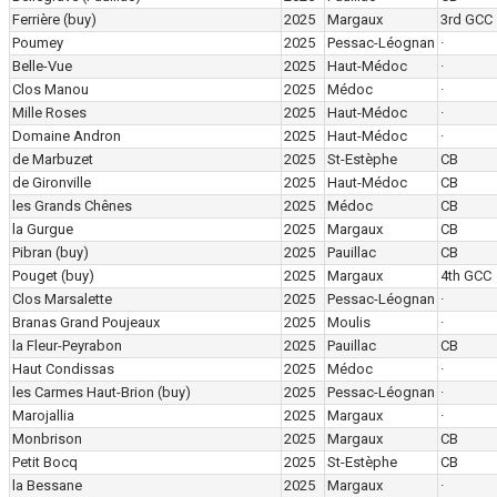
Ferrière
(buy)
2025
Margaux
3rd GCC
Poumey
2025
Pessac-Léognan
·
Belle-Vue
2025
Haut-Médoc
·
Clos Manou
2025
Médoc
·
Mille Roses
2025
Haut-Médoc
·
Domaine Andron
2025
Haut-Médoc
·
de Marbuzet
2025
St-Estèphe
CB
de Gironville
2025
Haut-Médoc
CB
les Grands Chênes
2025
Médoc
CB
la Gurgue
2025
Margaux
CB
Pibran
(buy)
2025
Pauillac
CB
Pouget
(buy)
2025
Margaux
4th GCC
Clos Marsalette
2025
Pessac-Léognan
·
Branas Grand Poujeaux
2025
Moulis
·
la Fleur-Peyrabon
2025
Pauillac
CB
Haut Condissas
2025
Médoc
·
les Carmes Haut-Brion
(buy)
2025
Pessac-Léognan
·
Marojallia
2025
Margaux
·
Monbrison
2025
Margaux
CB
Petit Bocq
2025
St-Estèphe
CB
la Bessane
2025
Margaux
·