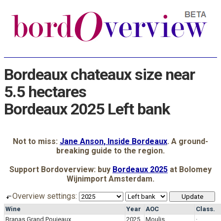
Bordeaux chateaux size near
5.5 hectares
Bordeaux 2025 Left bank
Not to miss:
Jane Anson, Inside Bordeaux
. A ground-
breaking guide to the region.
Support Bordoverview: buy
Bordeaux 2025
at Bolomey
Wijnimport Amsterdam.
Overview settings:
Wine
Year
AOC
Class.
Branas Grand Poujeaux
2025
Moulis
·