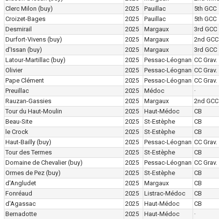
Clerc Milon
(buy)
2025
Pauillac
5th GCC
Croizet-Bages
2025
Pauillac
5th GCC
Desmirail
2025
Margaux
3rd GCC
Durfort-Vivens
(buy)
2025
Margaux
2nd GCC
d'Issan
(buy)
2025
Margaux
3rd GCC
Latour-Martillac
(buy)
2025
Pessac-Léognan
CC Grav.
Olivier
2025
Pessac-Léognan
CC Grav.
Pape Clément
2025
Pessac-Léognan
CC Grav.
Preuillac
2025
Médoc
·
Rauzan-Gassies
2025
Margaux
2nd GCC
Tour du Haut-Moulin
2025
Haut-Médoc
CB
Beau-Site
2025
St-Estèphe
CB
le Crock
2025
St-Estèphe
CB
Haut-Bailly
(buy)
2025
Pessac-Léognan
CC Grav.
Tour des Termes
2025
St-Estèphe
CB
Domaine de Chevalier
(buy)
2025
Pessac-Léognan
CC Grav.
Ormes de Pez
(buy)
2025
St-Estèphe
CB
d'Angludet
2025
Margaux
CB
Fonréaud
2025
Listrac-Médoc
CB
d'Agassac
2025
Haut-Médoc
CB
Bernadotte
2025
Haut-Médoc
·