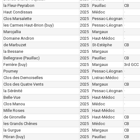
la Fleur-Peyrabon
2025
Pauillac
CB
Haut Condissas
2025
Médoc
·
Clos Marsalette
2025
Pessac-Léognan
·
les Carmes Haut-Brion
(buy)
2025
Pessac-Léognan
·
Marojallia
2025
Margaux
·
Domaine Andron
2025
Haut-Médoc
·
de Marbuzet
2025
St-Estèphe
CB
la Bessane
2025
Margaux
·
Bellegrave (Pauillac)
2025
Pauillac
CB
Ferrière
(buy)
2025
Margaux
3rd GCC
Poumey
2025
Pessac-Léognan
·
Clos des Demoiselles
2025
Listrac-Médoc
·
Clos des Quatre Vents
2025
Margaux
CB
la Sérénité
2025
Pessac-Léognan
·
Belle-Vue
2025
Haut-Médoc
·
Clos Manou
2025
Médoc
·
Mille Roses
2025
Haut-Médoc
·
de Gironville
2025
Haut-Médoc
CB
les Grands Chênes
2025
Médoc
CB
la Gurgue
2025
Margaux
CB
Pibran
(buy)
2025
Pauillac
CB