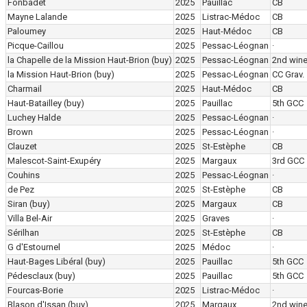
Fonbadet
2025
Pauillac
CB
Mayne Lalande
2025
Listrac-Médoc
CB
Paloumey
2025
Haut-Médoc
CB
Picque-Caillou
2025
Pessac-Léognan
·
la Chapelle de la Mission Haut-Brion
(buy)
2025
Pessac-Léognan
2nd win
la Mission Haut-Brion
(buy)
2025
Pessac-Léognan
CC Grav.
Charmail
2025
Haut-Médoc
CB
Haut-Batailley
(buy)
2025
Pauillac
5th GCC
Luchey Halde
2025
Pessac-Léognan
·
Brown
2025
Pessac-Léognan
·
Clauzet
2025
St-Estèphe
CB
Malescot-Saint-Exupéry
2025
Margaux
3rd GCC
Couhins
2025
Pessac-Léognan
·
de Pez
2025
St-Estèphe
CB
Siran
(buy)
2025
Margaux
CB
Villa Bel-Air
2025
Graves
·
Sérilhan
2025
St-Estèphe
CB
G d'Estournel
2025
Médoc
·
Haut-Bages Libéral
(buy)
2025
Pauillac
5th GCC
Pédesclaux
(buy)
2025
Pauillac
5th GCC
Fourcas-Borie
2025
Listrac-Médoc
·
Blason d'Issan
(buy)
2025
Margaux
2nd win